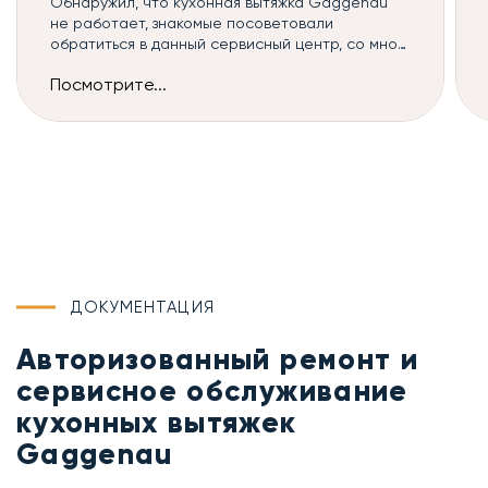
Обнаружил, что кухонная вытяжка Gaggenau
не работает, знакомые посоветовали
обратиться в данный сервисный центр, со мной
связался оператор и назначил мастера, к
Посмотрите...
сожалению, такой ремонт кухонных вытяжек
можно сделать только в сервисе, но починили
всё быстро и без дополнительных наценок
ДОКУМЕНТАЦИЯ
Авторизованный ремонт и
сервисное обслуживание
кухонных вытяжек
Gaggenau