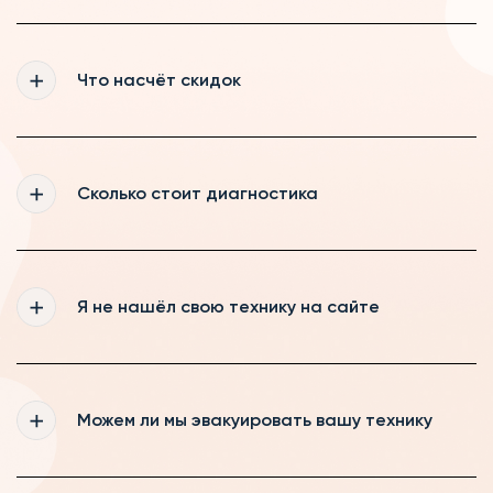
Да, мы действительно даём гарантию 365
дней на все выполненные нашими
Что насчёт скидок
мастерами работы, а так же на запчасти,
которые были куплены нами
Мы рады постоянному сотрудничеству,
поэтому делаем скидки нашим постоянным
Сколько стоит диагностика
клиентам и пенсионерам
Если вы ремонтируете технику у нас, то
диагностика для Вас будет бесплатной,
Я не нашёл свою технику на сайте
если же вы будете забирать технику, то
диагностика будет стоить от 490 рублей
Мы регулярно обновляем информацию на
нашем сайте, если же Вам всё-таки не
Можем ли мы эвакуировать вашу технику
удалось найти свою технику, то оставьте
заявку на обратный звонок и наш менеджер
с радостью Вас проконсультирует