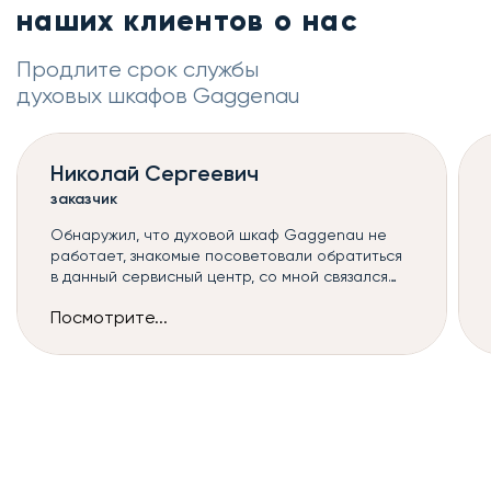
наших клиентов о нас
Продлите срок службы
духовых шкафов Gaggenau
Николай Сергеевич
заказчик
Обнаружил, что духовой шкаф Gaggenau не
работает, знакомые посоветовали обратиться
в данный сервисный центр, со мной связался
оператор и назначил мастера, к сожалению,
Посмотрите...
такой ремонт духовых шкафов можно сделать
только в сервисе, но починили всё быстро и без
дополнительных наценок