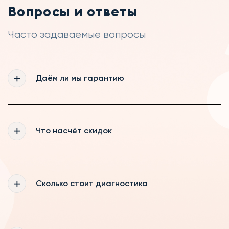
Вопросы и ответы
Часто задаваемые вопросы
Даём ли мы гарантию
Да, мы действительно даём гарантию 365
дней на все выполненные нашими
Что насчёт скидок
мастерами работы, а так же на запчасти,
которые были куплены нами
Мы рады постоянному сотрудничеству,
поэтому делаем скидки нашим постоянным
Сколько стоит диагностика
клиентам и пенсионерам
Если вы ремонтируете технику у нас, то