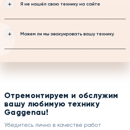
диагностика для Вас будет бесплатной,
Я не нашёл свою технику на сайте
если же вы будете забирать технику, то
диагностика будет стоить от 490 рублей
Мы регулярно обновляем информацию на
нашем сайте, если же Вам всё-таки не
Можем ли мы эвакуировать вашу технику
удалось найти свою технику, то оставьте
заявку на обратный звонок и наш менеджер
с радостью Вас проконсультирует
Если на выезде мастер не сможет
устранить неисправность на месте, то мы
можем забрать вашу технику в сервис и
отремонтировать её тут
Отремонтируем и обслужим
вашу любимую технику
Gaggenau!
Убедитесь лично в качестве работ